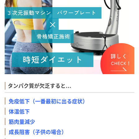
タンパク質が欠乏すると...
免疫低下（一番最初に出る症状）
体温低下
筋肉量減少
成長阻害（子供の場合）