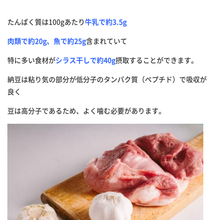
たんぱく質は100gあたり
牛乳で約3.5g
肉類で約20g、魚で約25g
含まれていて
特に多い食材が
シラス干しで約40g
摂取することができます。
納豆は粘り気の部分が低分子のタンパク質（ペプチド）で吸収が
良く
豆は高分子であるため、よく噛む必要があります。