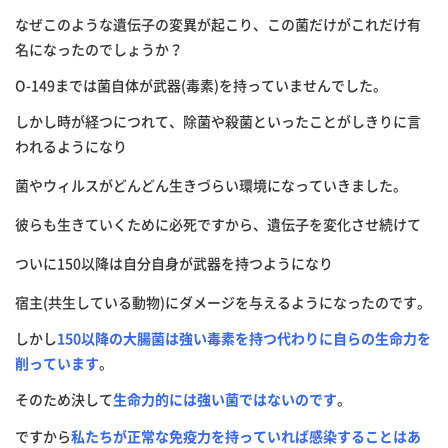
なぜこのような遺伝子の変異が起こり、この菌だけがこれだけ有
名になったのでしょうか？
O-149
までは菌自体が武器(毒素)を持っていませんでした。
しかし時が経つにつれて、除菌や殺菌といったことがしきりに言
われるようになり
菌やウィルスがどんどん生きづらい環境になっていきました。
彼らも生きていくために必死ですから、遺伝子を変化させ続けて
ついに150以降は自分自身が武器を持つようになり
宿主(共生している動物)にダメージを与えるようになったのです。
しかし
150
以降の大腸菌は強い毒素を持つ代わりに自らの生命力を
削っています
。
そのため決して
生命力的には強い菌ではないのです
。
ですから
私たちが正常な免疫力を持っていれば感染することはあ