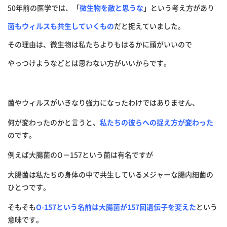
50年前の医学では、「
微生物を敵と思うな
」という考え方があり
菌もウィルスも共生していくもの
だと捉えていました。
その理由は、微生物は私たちよりもはるかに頭がいいので
やっつけようなどとは思わない方がいいからです。
菌やウィルスがいきなり強力になったわけではありません、
何が変わったのかと言うと、
私たちの彼らへの捉え方が変わった
のです。
例えば大腸菌のO－157という菌は有名ですが
大腸菌は私たちの身体の中で共生しているメジャーな腸内細菌の
ひとつです。
そもそも
O-157
という名前は大腸菌が
157
回遺伝子を変えた
という
意味です。