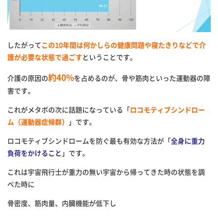
したがって
この
10
年間は何かしらの健康問題や寝たきりなどで介
護が必要な状態で過ごす
ということです。
約
40%
介護の原因の
を占めるのが、
骨や筋肉といった運動器の障
害です。
これがメタボの次に話題になっている「
ロコモティブシンドロー
ム（運動器症候群）
」です。
ロコモティブシンドロームを防ぐ最も有効な方法が「
全身に重力
負荷をかけること
」です。
これは宇宙飛行士が重力の無い宇宙から帰ってきた時の状態を調
べ
た時に
骨密度、筋肉量、内臓機能が低下し