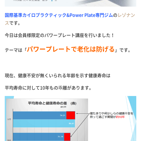
国際基準カイロプラクティック&Power Plate専門ジム
の
レゾナン
ス
です。
今日は会員様限定のパワープレー
ト講座を行いました！
パワープレートで老化は防げる
テーマは「
」です。
現在、健康不安が無くいられる年齢を示す健康寿命は
平均寿命に対して
10
年もの乖離があります。