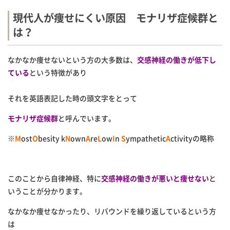
現代人が痩せにくい原因 モナリザ症候群と
は？
なかなか痩せないという方の大多数は、
交感神経の働きが低下し
ている
という特徴があり
それを英語表記した時の頭文字をとって
モナリザ症候群
と呼んでいます。
※
M
ost
O
besity k
N
own
A
re
L
ow
I
n
S
ympathetic
A
ctivityの略称
このことから自律神経、特に
交感神経の働きが悪いと痩せない
と
いうことが分かります。
なかなか痩せなかったり、リバウンドを繰り返しているという方
は