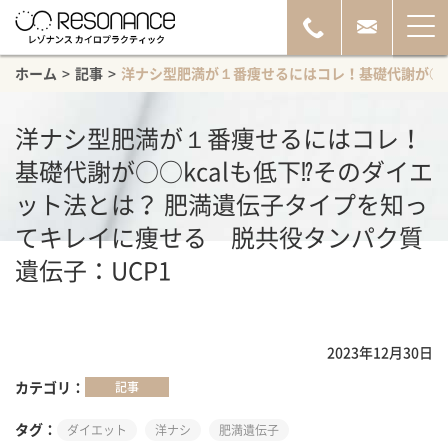
ホーム
>
記事
>
洋ナシ型肥満が１番痩せるにはコレ！基礎代謝が○○k
洋ナシ型肥満が１番痩せるにはコレ！
基礎代謝が○○kcalも低下⁉︎そのダイエ
ット法とは？ 肥満遺伝子タイプを知っ
てキレイに痩せる 脱共役タンパク質
遺伝子：UCP1
2023年12月30日
カテゴリ
記事
タグ
ダイエット
洋ナシ
肥満遺伝子