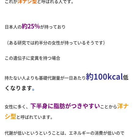
洋ナシ型
これが
と呼ばれる人です。
約25％
日本人の
が持っており
（ある研究では約半分の女性が持っているそうです）
この遺伝子に変異を持つ場合
約100kcal
低
持たない人よりも基礎代謝量が一日あたり
くなります
。
下半身に脂肪がつきやすい
洋ナ
女性に多く、
ことから
シ型
と呼ばれています。
代謝が低いというということは、エネルギーの消費が低いので