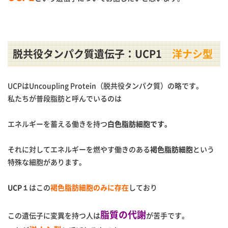
脱共役タンパク質遺伝子：UCP1
洋ナシ型
UCPはUncoupling Protein（脱共役タンパク質）の略です。
私たちが普段脂肪と呼んでいるのは
エネルギーを蓄える働きを持つ
白色脂肪細胞です。
それに対してエネルギーを燃やす働きのある
褐色脂肪細胞
という
特殊な細胞があります。
UCP１
はこの
褐色脂肪細胞のみに存在
しており
脂質の代謝
この遺伝子に変異を持つ人は
が苦手です。