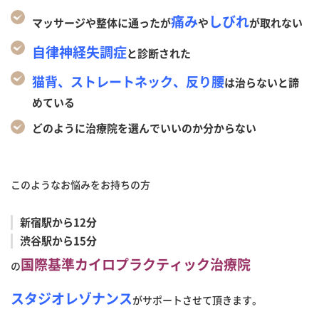
痛み
しびれ
マッサージや整体に通ったが
や
が取れない
自律神経失調症
と診断された
猫背、ストレートネック、反り腰
は治らないと諦
めている
どのように治療院を選んでいいのか分からない
このようなお悩みをお持ちの方
新宿駅から12分
渋谷駅から15分
国際基準カイロプラクティック治療院
の
スタジオレゾナンス
がサポートさせて頂きます。