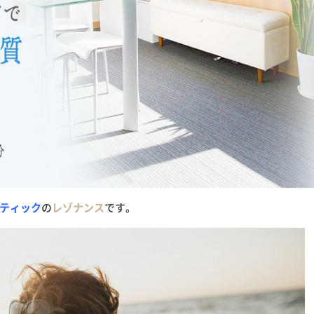
クティック
の
レゾナンス
です。