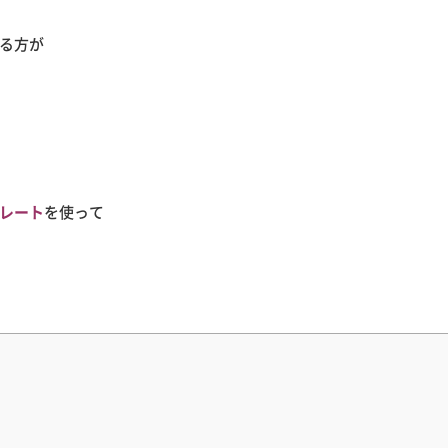
る方が
レート
を使って