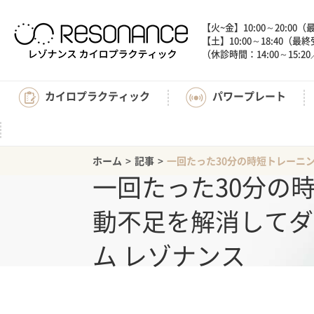
【火~金】10:00～20:00
【土】10:00～18:40（最
（休診時間：14:00～15
カイロプラクティック
パワープレート
ホーム
>
記事
>
一回たった30分の時短トレーニ
一回たった30分の
動不足を解消してダ
ム レゾナンス