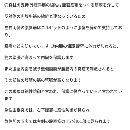
②
脊柱の支持
外腹斜筋の線維は腹直筋鞘をつくる筋膜を介して
反対側の内腹斜筋の線維と連なっているため
左右両側の腹斜筋はコルセットのように腹壁を締めて支持してお
り、
腰痛などを防いでいます ③
内臓の保護
腹壁に外力が加わると、
筋の緊張が高まって内臓を保護します
また腹壁内面を被う壁側腹膜が腹腔内の炎症で刺激されると
その部位の腹壁の筋の緊張が高くなります
この現象は筋性防御と言われ、保護に役立っていると言われてい
ます
急性虫垂炎では、右下腹部に筋性防御が見られ
急性胆のう炎では右側の腹直筋の上3分の1部に見られます