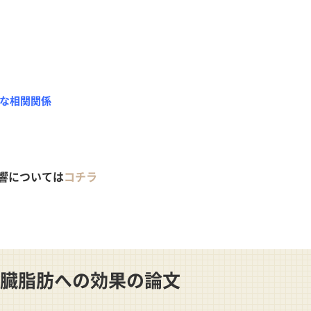
な相関関係
響については
コチラ
臓脂肪への効果の論文