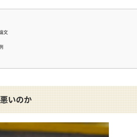
論文
例
悪いのか