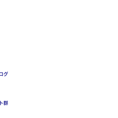
ログ
ト群