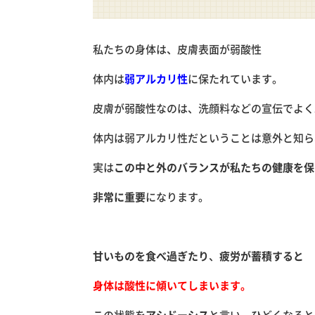
私たちの身体は、皮膚表面が弱酸性
体内は
弱アルカリ性
に保たれています。
皮膚が弱酸性なのは、洗顔料などの宣伝でよく
体内は弱アルカリ性だということは意外と知ら
実は
この中と外のバランスが私たちの健康を保
非常に重要
になります。
甘いものを食べ過ぎたり
、
疲労が蓄積すると
身体は酸性に傾いてしまいます。
この状態を
アシドーシス
と言い、ひどくなると